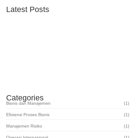
Latest Posts
ISO 27001:2013 – Sistim Manajemen Informasi
Sekuriti
Mei 17, 2019
ISO 20000 – Sistim Manajemen Pelayanan
Teknologi Informasi
Mei 17, 2019
ISO 22000 – Sistim Manajemen Keamanan
Pangan
Mei 17, 2019
Categories
Bisnis dan Manajemen
(1)
Efisiensi Proses Bisnis
(1)
Manajemen Risiko
(1)
Operasi Internasional
(1)