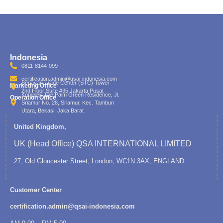
Indonesia
0811-8144-099
certification.admin@qsai-indonesia.com
Senayan Trade Center (STC) Tower
Marketing Office
2nd Floor Suite #35 Jakarta Pusat
Komplek The Palm Green Residence, Jl.
Operation Office
Sriamur No. 28, Sriamur, Kec. Tambun
Utara, Bekasi, Jaka Barat
United Kingdom,
UK (Head Office) QSA INTERNATIONAL LIMITED
27, Old Gloucester Street, London, WC1N 3AX, ENGLAND
Customer Center
certification.admin@qsai-indonesia.com